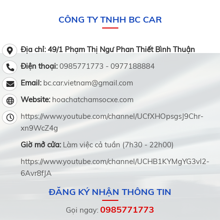
CÔNG TY TNHH BC CAR
Địa chỉ: 49/1 Phạm Thị Ngư Phan Thiết Bình Thuận
Điện thoại:
0985771773 - 0977188884
Email:
bc.car.vietnam@gmail.com
Website:
hoachatchamsocxe.com
https://www.youtube.com/channel/UCfXHOpsgsJ9Chr-
xn9WcZ4g
Giờ mở cửa:
Làm việc cả tuần (7h30 - 22h00)
https://www.youtube.com/channel/UCHB1KYMgYG3vl2-
6Avr8fJA
ĐĂNG KÝ NHẬN THÔNG TIN
0985771773
Gọi ngay: