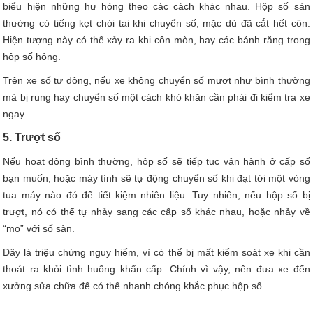
biểu hiện những hư hỏng theo các cách khác nhau. Hộp số sàn
thường có tiếng kẹt chói tai khi chuyển số, mặc dù đã cắt hết côn.
Hiện tượng này có thể xảy ra khi côn mòn, hay các bánh răng trong
hộp số hỏng.
Trên xe số tự động, nếu xe không chuyển số mượt như bình thường
mà bị rung hay chuyển số một cách khó khăn cần phải đi kiểm tra xe
ngay.
5. Trượt số
Nếu hoạt động bình thường, hộp số sẽ tiếp tục vận hành ở cấp số
bạn muốn, hoặc máy tính sẽ tự động chuyển số khi đạt tới một vòng
tua máy nào đó để tiết kiệm nhiên liệu. Tuy nhiên, nếu hộp số bị
trượt, nó có thể tự nhảy sang các cấp số khác nhau, hoặc nhảy về
“mo” với số sàn.
Đây là triệu chứng nguy hiểm, vì có thể bị mất kiểm soát xe khi cần
thoát ra khỏi tình huống khẩn cấp. Chính vì vậy, nên đưa xe đến
xưởng sửa chữa để có thể nhanh chóng khắc phục hộp số.