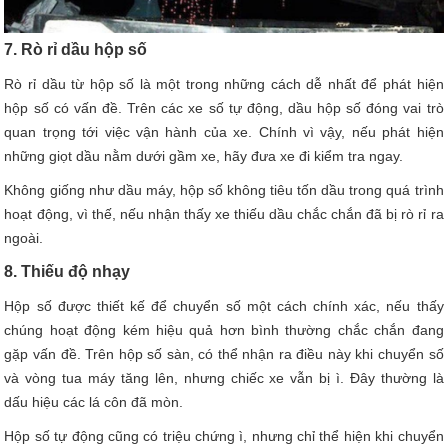
7. Rò rỉ dầu hộp số
Rò rỉ dầu từ hộp số là một trong những cách dễ nhất để phát hiện
hộp số có vấn đề. Trên các xe số tự động, dầu hộp số đóng vai trò
quan trọng tới việc vận hành của xe. Chính vì vậy, nếu phát hiện
những giọt dầu nằm dưới gầm xe, hãy đưa xe đi kiểm tra ngay.
Không giống như dầu máy, hộp số không tiêu tốn dầu trong quá trình
hoạt động, vì thế, nếu nhận thấy xe thiếu dầu chắc chắn đã bị rò rỉ ra
ngoài.
8. Thiếu độ nhạy
Hộp số được thiết kế để chuyển số một cách chính xác, nếu thấy
chúng hoạt động kém hiệu quả hơn bình thường chắc chắn đang
gặp vấn đề. Trên hộp số sàn, có thể nhận ra điều này khi chuyển số
và vòng tua máy tăng lên, nhưng chiếc xe vẫn bị ì. Đây thường là
dấu hiệu các lá côn đã mòn.
Hộp số tự động cũng có triệu chứng ì, nhưng chỉ thể hiện khi chuyển