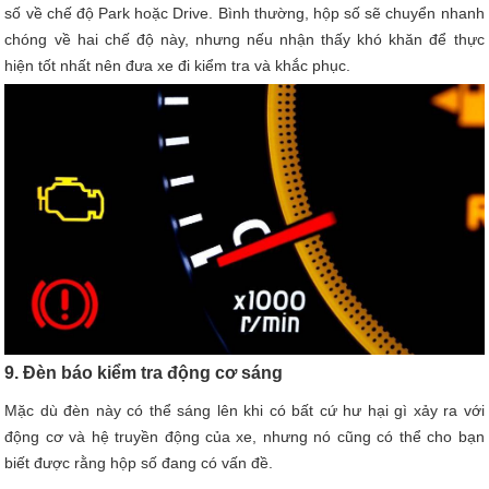
số về chế độ Park hoặc Drive. Bình thường, hộp số sẽ chuyển nhanh
chóng về hai chế độ này, nhưng nếu nhận thấy khó khăn để thực
hiện tốt nhất nên đưa xe đi kiểm tra và khắc phục.
9. Đèn báo kiểm tra động cơ sáng
Mặc dù đèn này có thể sáng lên khi có bất cứ hư hại gì xảy ra với
động cơ và hệ truyền động của xe, nhưng nó cũng có thể cho bạn
biết được rằng hộp số đang có vấn đề.