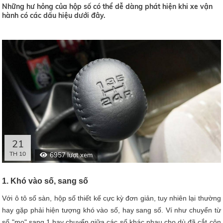
Những hư hỏng của hộp số có thể dễ dàng phát hiện khi xe vận
hành có các dấu hiệu dưới đây.
21
TH 10
6957 lượt xem
1. Khó vào số, sang số
Với ô tô số sàn, hộp số thiết kế cực kỳ đơn giản, tuy nhiên lại thường
hay gặp phải hiện tượng khó vào số, hay sang số. Ví như chuyển từ
số "mo" sang 1 hay chuyển giữa các số khác nhau cho dù đã cắt côn